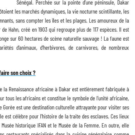
Sénégal. Perchée sur la pointe d’une péninsule, Dakar
côtoient les marchés dynamiques, la vie nocturne scintillante, les
onnants, sans compter les îles et les plages. Les amoureux de la
r de Hahn, créé en 1903 qui regroupe plus de 117 espèces. Il est
onge sur 60 hectares de scène naturelle sauvage ! La faune est
ariétés d’animaux, d’herbivores, de carnivores, de nombreux
aire son choix ?
 de la Renaissance africaine à Dakar est entièrement fabriquée à
ur tous les africains et constitue le symbole de l’unité africaine,
de Gorée est une destination culturelle attrayante pour visiter ses
 est célèbre pour l’histoire de la traite des esclaves. Ces lieux
Musée historique IFAN et le Musée de la Femme. En outre, elle
ns restaurants spécialisés dans la cuisine sénégalaise comme