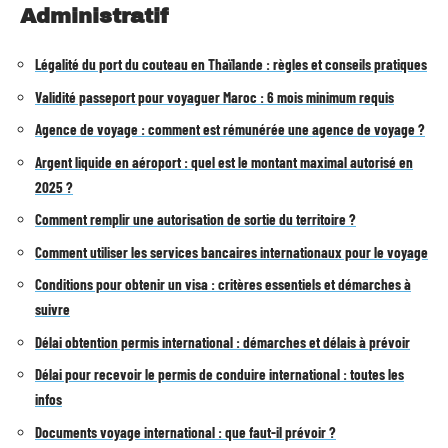
Administratif
Légalité du port du couteau en Thaïlande : règles et conseils pratiques
Validité passeport pour voyaguer Maroc : 6 mois minimum requis
Agence de voyage : comment est rémunérée une agence de voyage ?
Argent liquide en aéroport : quel est le montant maximal autorisé en
2025 ?
Comment remplir une autorisation de sortie du territoire ?
Comment utiliser les services bancaires internationaux pour le voyage
Conditions pour obtenir un visa : critères essentiels et démarches à
suivre
Délai obtention permis international : démarches et délais à prévoir
Délai pour recevoir le permis de conduire international : toutes les
infos
Documents voyage international : que faut-il prévoir ?