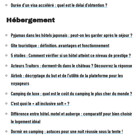
Durée d’un visa accéléré : quel est le délai d’obtention ?
Hébergement
Pyjamas dans les hôtels japonais : peut-on les garder après le séjour ?
Gîte touristique : définition, avantages et fonctionnement
5 étoiles : Comment vérifier si un hôtel atteint ce niveau de prestige ?
Acteurs Traitors : dorment-ils dans le château ? Découvrez la réponse
Airbnb : décryptage du but et de l’utilité de la plateforme pour les
voyageurs
Camping de luxe : quel est le coût du camping le plus cher du monde ?
C’est quoi le « all inclusive soft » ?
Différence entre hôtel, motel et auberge : comparatif pour bien choisir
le logement idéal
Dormir en camping : astuces pour une nuit réussie sous la tente !