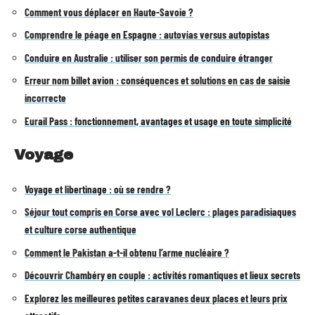
Comment vous déplacer en Haute-Savoie ?
Comprendre le péage en Espagne : autovías versus autopistas
Conduire en Australie : utiliser son permis de conduire étranger
Erreur nom billet avion : conséquences et solutions en cas de saisie
incorrecte
Eurail Pass : fonctionnement, avantages et usage en toute simplicité
Voyage
Voyage et libertinage : où se rendre ?
Séjour tout compris en Corse avec vol Leclerc : plages paradisiaques
et culture corse authentique
Comment le Pakistan a-t-il obtenu l’arme nucléaire ?
Découvrir Chambéry en couple : activités romantiques et lieux secrets
Explorez les meilleures petites caravanes deux places et leurs prix