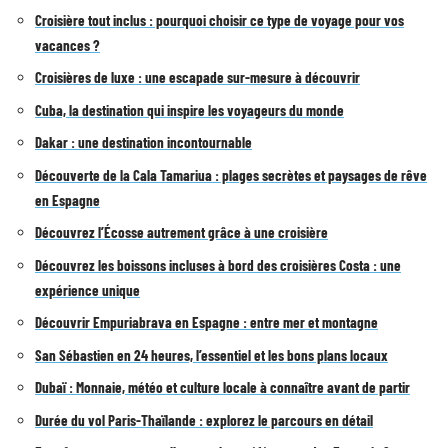
Croisière tout inclus : pourquoi choisir ce type de voyage pour vos
vacances ?
Croisières de luxe : une escapade sur-mesure à découvrir
Cuba, la destination qui inspire les voyageurs du monde
Dakar : une destination incontournable
Découverte de la Cala Tamariua : plages secrètes et paysages de rêve
en Espagne
Découvrez l’Écosse autrement grâce à une croisière
Découvrez les boissons incluses à bord des croisières Costa : une
expérience unique
Découvrir Empuriabrava en Espagne : entre mer et montagne
San Sébastien en 24 heures, l’essentiel et les bons plans locaux
Dubaï : Monnaie, météo et culture locale à connaître avant de partir
Durée du vol Paris-Thaïlande : explorez le parcours en détail