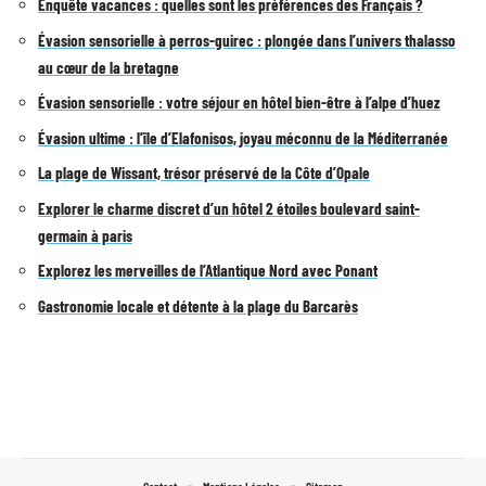
Enquête vacances : quelles sont les préférences des Français ?
Évasion sensorielle à perros-guirec : plongée dans l’univers thalasso
au cœur de la bretagne
Évasion sensorielle : votre séjour en hôtel bien-être à l’alpe d’huez
Évasion ultime : l’île d’Elafonisos, joyau méconnu de la Méditerranée
La plage de Wissant, trésor préservé de la Côte d’Opale
Explorer le charme discret d’un hôtel 2 étoiles boulevard saint-
germain à paris
Explorez les merveilles de l’Atlantique Nord avec Ponant
Gastronomie locale et détente à la plage du Barcarès