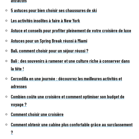
attractifs
5 astuces pour bien choisir ses chaussures de ski
Les activités insolites à faire à New York
Astuce et conseils pour profiter pleinement de votre croisière de luxe
Astuces pour un Spring Break réussi à Miami
Bali, comment choisir pour un séjour réussi ?
Bali : des souvenirs à ramener et une culture riche à conserver dans
la tête !
Cercedilla en une journée : découvrez les meilleures activités et
adresses
Combien coûte une croisière et comment optimiser son budget de
voyage ?
Comment choisir une croisière
Comment obtenir une cabine plus confortable grâce au surclassement
?