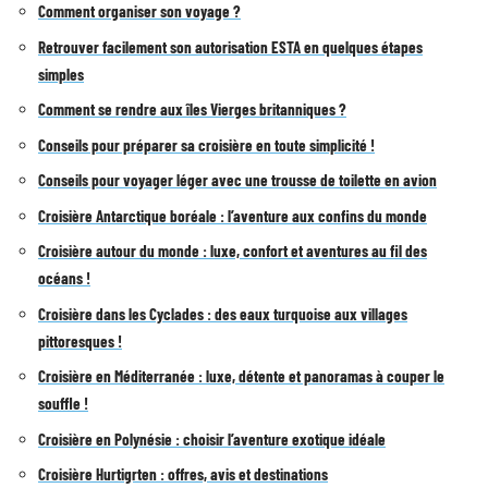
Comment organiser son voyage ?
Retrouver facilement son autorisation ESTA en quelques étapes
simples
Comment se rendre aux îles Vierges britanniques ?
Conseils pour préparer sa croisière en toute simplicité !
Conseils pour voyager léger avec une trousse de toilette en avion
Croisière Antarctique boréale : l’aventure aux confins du monde
Croisière autour du monde : luxe, confort et aventures au fil des
océans !
Croisière dans les Cyclades : des eaux turquoise aux villages
pittoresques !
Croisière en Méditerranée : luxe, détente et panoramas à couper le
souffle !
Croisière en Polynésie : choisir l’aventure exotique idéale
Croisière Hurtigrten : offres, avis et destinations