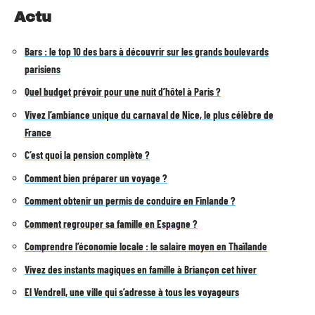
Actu
Bars : le top 10 des bars à découvrir sur les grands boulevards
parisiens
Quel budget prévoir pour une nuit d’hôtel à Paris ?
Vivez l’ambiance unique du carnaval de Nice, le plus célèbre de
France
C’est quoi la pension complète ?
Comment bien préparer un voyage ?
Comment obtenir un permis de conduire en Finlande ?
Comment regrouper sa famille en Espagne ?
Comprendre l’économie locale : le salaire moyen en Thaïlande
Vivez des instants magiques en famille à Briançon cet hiver
El Vendrell, une ville qui s’adresse à tous les voyageurs