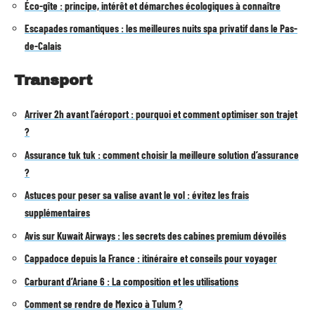
Éco-gîte : principe, intérêt et démarches écologiques à connaître
Escapades romantiques : les meilleures nuits spa privatif dans le Pas-
de-Calais
Transport
Arriver 2h avant l’aéroport : pourquoi et comment optimiser son trajet
?
Assurance tuk tuk : comment choisir la meilleure solution d’assurance
?
Astuces pour peser sa valise avant le vol : évitez les frais
supplémentaires
Avis sur Kuwait Airways : les secrets des cabines premium dévoilés
Cappadoce depuis la France : itinéraire et conseils pour voyager
Carburant d’Ariane 6 : La composition et les utilisations
Comment se rendre de Mexico à Tulum ?