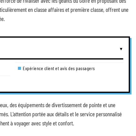
’efforce de rivaliser avec les géants du Golfe en proposant des
culièrement en classe affaires et première classe, offrent une
ée.
Expérience client et avis des passagers
ieux, des équipements de divertissement de pointe et une
és. L’attention portée aux détails et le service personnalisé
ent à voyager avec style et confort.