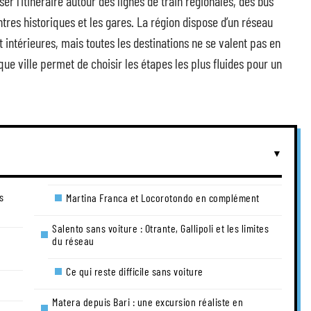
r l’itinéraire autour des lignes de train régionales, des bus
ntres historiques et les gares. La région dispose d’un réseau
et intérieures, mais toutes les destinations ne se valent pas en
ue ville permet de choisir les étapes les plus fluides pour un
s
Martina Franca et Locorotondo en complément
Salento sans voiture : Otrante, Gallipoli et les limites
du réseau
Ce qui reste difficile sans voiture
Matera depuis Bari : une excursion réaliste en