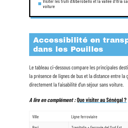
Visiter les trulli d’Alberobello et la vallée d’Itria s
voiture
Accessibilité en transp
dans les Pouilles
Le tableau ci-dessous compare les principales destin
la présence de lignes de bus et la distance entre la 
directement la faisabilité d’un séjour sans voiture.
A lire en complément :
Que visiter au Sénégal ?
Ville
Ligne ferroviaire
Bari
Trenitalia + Ferrovie del Sud Est