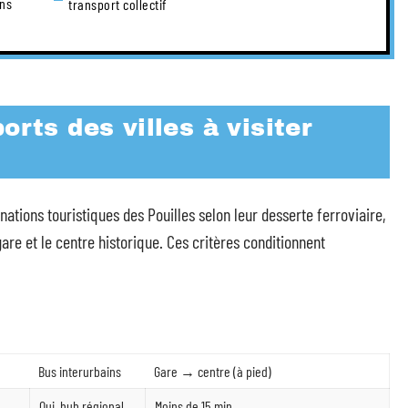
ans
transport collectif
orts des villes à visiter
ations touristiques des Pouilles selon leur desserte ferroviaire,
gare et le centre historique. Ces critères conditionnent
Bus interurbains
Gare → centre (à pied)
Oui, hub régional
Moins de 15 min