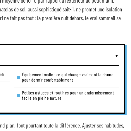
n moyenne de 10 °C par rapport à l’extérieur au petit matin.
telas de sol, aussi sophistiqué soit-il, ne promet une isolation
i ne fait pas tout : la première nuit dehors, le vrai sommeil se
éfi
Équipement malin : ce qui change vraiment la donne
pour dormir confortablement
Petites astuces et routines pour un endormissement
facile en pleine nature
d plan, font pourtant toute la différence. Ajuster ses habitudes,