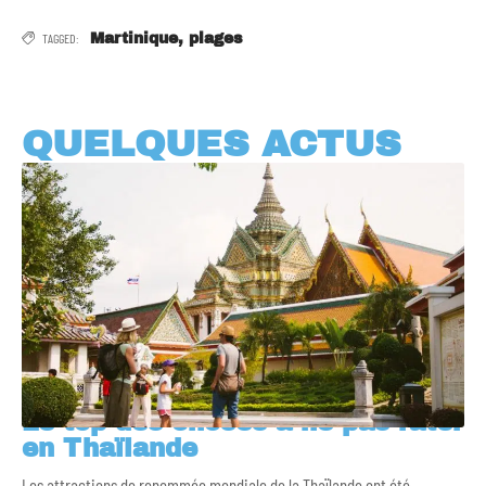
TAGGED:
Martinique
,
plages
QUELQUES ACTUS
Le top des choses à ne pas rater
en Thaïlande
Les attractions de renommée mondiale de la Thaïlande ont été