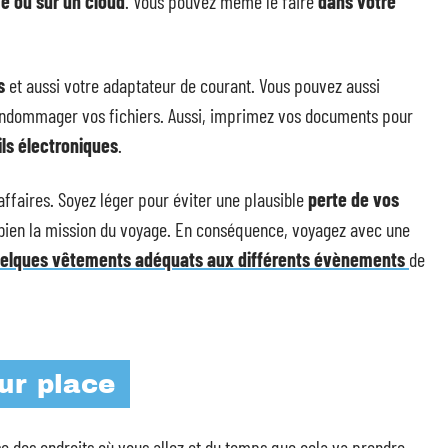
ve ou sur un cloud
. Vous pouvez même le faire
dans votre
s
et aussi votre adaptateur de courant. Vous pouvez aussi
endommager vos fichiers. Aussi, imprimez vos documents pour
ls électroniques
.
affaires. Soyez léger pour éviter une plausible
perte de vos
ien la mission du voyage. En conséquence, voyagez avec une
elques vêtements adéquats aux différents évènements
de
ur place
se des endroits où vous allez et du temps que cela va prendre.