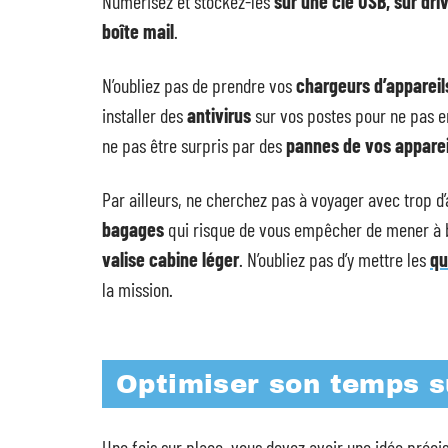
Numérisez et stockez-les
sur une clé USB, sur dri
boîte mail
.
N’oubliez pas de prendre vos
chargeurs d’appareil
installer des
antivirus
sur vos postes pour ne pas 
ne pas être surpris par des
pannes de vos apparei
Par ailleurs, ne cherchez pas à voyager avec trop d’
bagages
qui risque de vous empêcher de mener à b
valise cabine léger
. N’oubliez pas d’y mettre les
qu
la mission.
Optimiser son temps s
Une fois sur place, vous devez avoir une idée préci