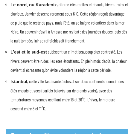
, alterne étés moites et chauds, hivers froids et
Le nord, ou Karadeniz
pluvieux. Janvier descend rarement sous 6°C. Cette région reçoit davantage
de pluie que le reste du pays, mais l’été, on se baigne volontiers dans la mer
Noire. Un souvenir d’avril à Amasra me revient : des journées douces, puis dès
la nuit tombée, l’air se rafraîchissait franchement.
subissent un climat beaucoup plus contrasté. Les
L’est et le sud-est
hivers peuvent être rudes, les étés étouffants. En plein mois d’août, la chaleur
devient si écrasante qu’on évite volontiers la région à cette période.
, cette ville fascinante à cheval sur deux continents, connaît des
Istanbul
étés chauds et secs (parfois balayés par de grands vents), avec des
températures moyennes oscillant entre 18 et 26°C. L’hiver, le mercure
descend entre 3 et 11°C.