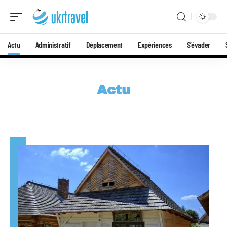
Actu
Administratif
Déplacement
Expériences
S’évader
Actu