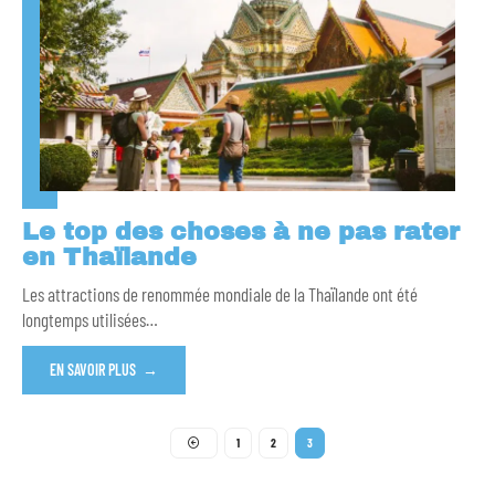
Le top des choses à ne pas rater
en Thaïlande
Les attractions de renommée mondiale de la Thaïlande ont été
longtemps utilisées
…
EN SAVOIR PLUS
1
2
3