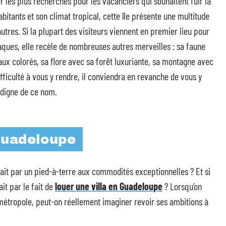
 les plus recherchés pour les vacanciers qui souhaitent fuir la
abitants et son climat tropical, cette île présente une multitude
autres. Si la plupart des visiteurs viennent en premier lieu pour
ques, elle recèle de nombreuses autres merveilles : sa faune
aux colorés, sa flore avec sa forêt luxuriante, sa montagne avec
ifficulté à vous y rendre, il conviendra en revanche de vous y
 digne de ce nom.
Guadeloupe
sait par un pied-à-terre aux commodités exceptionnelles ? Et si
it par le fait de
louer une villa en Guadeloupe
? Lorsqu’on
 métropole, peut-on réellement imaginer revoir ses ambitions à