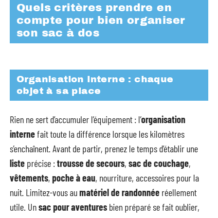
Quels critères prendre en
compte pour bien organiser
son sac à dos
Organisation interne : chaque
objet à sa place
Rien ne sert d’accumuler l’équipement : l’
organisation
interne
fait toute la différence lorsque les kilomètres
s’enchaînent. Avant de partir, prenez le temps d’établir une
liste
précise :
trousse de secours
,
sac de couchage
,
vêtements
,
poche à eau
, nourriture, accessoires pour la
nuit. Limitez-vous au
matériel de randonnée
réellement
utile. Un
sac pour aventures
bien préparé se fait oublier,