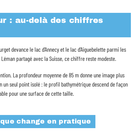
r : au-delà des chiffres
ourget devance le lac d’Annecy et le lac d’Aiguebelette parmi les
c Léman partagé avec la Suisse, ce chiffre reste modeste.
tention. La profondeur moyenne de 85 m donne une image plus
n un seul point isolé : le profil bathymétrique descend de façon
ble pour une surface de cette taille.
rique change en pratique