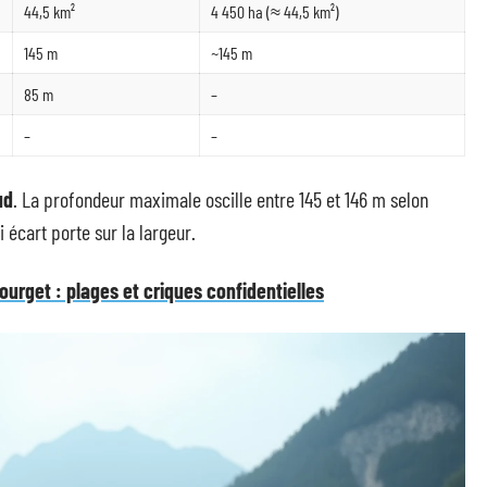
44,5 km²
4 450 ha (≈ 44,5 km²)
145 m
~145 m
85 m
–
–
–
ud
. La profondeur maximale oscille entre 145 et 146 m selon
i écart porte sur la largeur.
ourget : plages et criques confidentielles