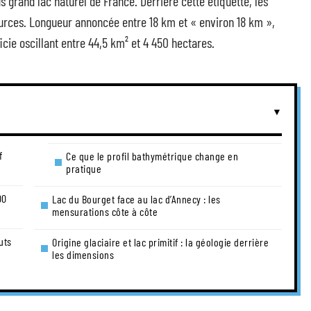
s grand lac naturel de France. Derrière cette étiquette, les
urces. Longueur annoncée entre 18 km et « environ 18 km »,
icie oscillant entre 44,5 km² et 4 450 hectares.
f
Ce que le profil bathymétrique change en
pratique
00
Lac du Bourget face au lac d’Annecy : les
mensurations côte à côte
uts
Origine glaciaire et lac primitif : la géologie derrière
les dimensions