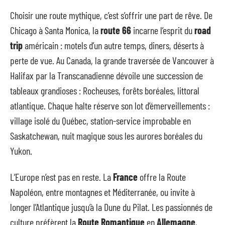
Choisir une route mythique, c’est s’offrir une part de rêve. De
Chicago à Santa Monica, la
route 66
incarne l’esprit du
road
trip
américain : motels d’un autre temps, diners, déserts à
perte de vue. Au Canada, la grande traversée de Vancouver à
Halifax par la Transcanadienne dévoile une succession de
tableaux grandioses : Rocheuses, forêts boréales, littoral
atlantique. Chaque halte réserve son lot d’émerveillements :
village isolé du Québec, station-service improbable en
Saskatchewan, nuit magique sous les aurores boréales du
Yukon.
L’Europe n’est pas en reste. La
France
offre la Route
Napoléon, entre montagnes et Méditerranée, ou invite à
longer l’Atlantique jusqu’à la Dune du Pilat. Les passionnés de
culture préfèrent la
Route Romantique
en
Allemagne
,