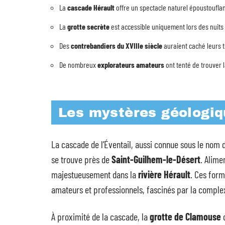
La
cascade Hérault
offre un spectacle naturel époustouflan
La
grotte secrète
est accessible uniquement lors des nuits 
Des
contrebandiers du XVIIIe siècle
auraient caché leurs t
De nombreux
explorateurs amateurs
ont tenté de trouver l
Les mystères géologiq
La cascade de l’Éventail, aussi connue sous le nom d
se trouve près de
Saint-Guilhem-le-Désert
. Alime
majestueusement dans la
rivière Hérault
. Ces form
amateurs et professionnels, fascinés par la complex
À proximité de la cascade, la
grotte de Clamouse
o