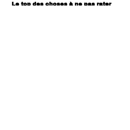
Le top des choses à ne pas rater
en Thaïlande
Berlin : ville de culture !